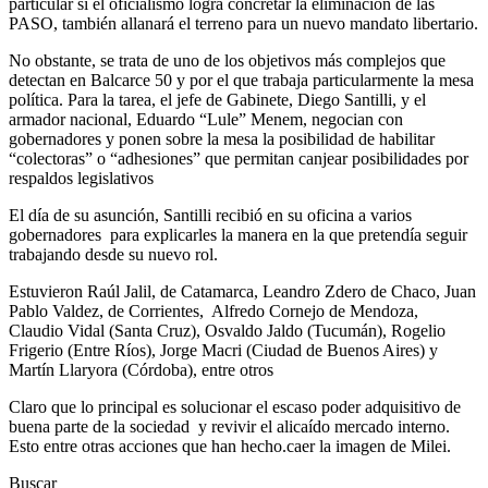
particular si el oficialismo logra concretar la eliminación de las
PASO, también allanará el terreno para un nuevo mandato libertario.
No obstante, se trata de uno de los objetivos más complejos que
detectan en Balcarce 50 y por el que trabaja particularmente la mesa
política. Para la tarea, el jefe de Gabinete, Diego Santilli, y el
armador nacional, Eduardo “Lule” Menem, negocian con
gobernadores y ponen sobre la mesa la posibilidad de habilitar
“colectoras” o “adhesiones” que permitan canjear posibilidades por
respaldos legislativos
El día de su asunción, Santilli recibió en su oficina a varios
gobernadores para explicarles la manera en la que pretendía seguir
trabajando desde su nuevo rol.
Estuvieron Raúl Jalil, de Catamarca, Leandro Zdero de Chaco, Juan
Pablo Valdez, de Corrientes, Alfredo Cornejo de Mendoza,
Claudio Vidal (Santa Cruz), Osvaldo Jaldo (Tucumán), Rogelio
Frigerio (Entre Ríos), Jorge Macri (Ciudad de Buenos Aires) y
Martín Llaryora (Córdoba), entre otros
Claro que lo principal es solucionar el escaso poder adquisitivo de
buena parte de la sociedad y revivir el alicaído mercado interno.
Esto entre otras acciones que han hecho.caer la imagen de Milei.
Buscar